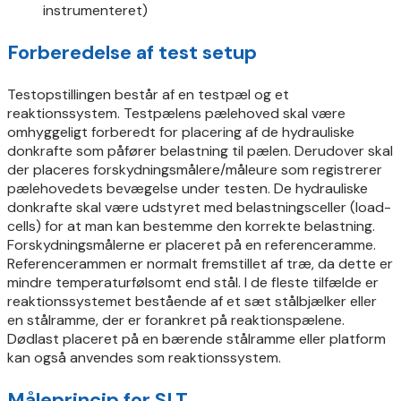
instrumenteret)
Forberedelse af test setup
Testopstillingen består af en testpæl og et
reaktionssystem. Testpælens pælehoved skal være
omhyggeligt forberedt for placering af de hydrauliske
donkrafte som påfører belastning til pælen. Derudover skal
der placeres forskydningsmålere/måleure som registrerer
pælehovedets bevægelse under testen. De hydrauliske
donkrafte skal være udstyret med belastningsceller (load-
cells) for at man kan bestemme den korrekte belastning.
Forskydningsmålerne er placeret på en referenceramme.
Referencerammen er normalt fremstillet af træ, da dette er
mindre temperaturfølsomt end stål. I de fleste tilfælde er
reaktionssystemet bestående af et sæt stålbjælker eller
en stålramme, der er forankret på reaktionspælene.
Dødlast placeret på en bærende stålramme eller platform
kan også anvendes som reaktionssystem.
Måleprincip for SLT