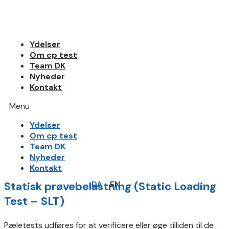
Ydelser
Om cp test
Team DK
Nyheder
Kontakt
Menu
Ydelser
Om cp test
Team DK
Nyheder
Kontakt
Statisk prøvebelastning (Static Loading
DA
EN
Test – SLT)
Pæletests udføres for at verificere eller øge tilliden til de