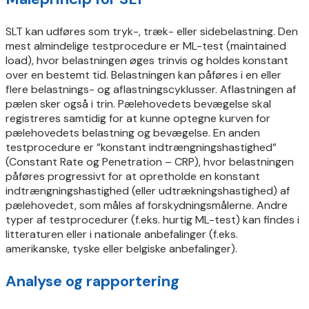
SLT kan udføres som tryk-, træk- eller sidebelastning. Den
mest almindelige testprocedure er ML-test (maintained
load), hvor belastningen øges trinvis og holdes konstant
over en bestemt tid. Belastningen kan påføres i en eller
flere belastnings- og aflastningscyklusser. Aflastningen af
pælen sker også i trin. Pælehovedets bevægelse skal
registreres samtidig for at kunne optegne kurven for
pælehovedets belastning og bevægelse. En anden
testprocedure er ”konstant indtrængningshastighed”
(Constant Rate og Penetration – CRP), hvor belastningen
påføres progressivt for at opretholde en konstant
indtrængningshastighed (eller udtrækningshastighed) af
pælehovedet, som måles af forskydningsmålerne. Andre
typer af testprocedurer (f.eks. hurtig ML-test) kan findes i
litteraturen eller i nationale anbefalinger (f.eks.
amerikanske, tyske eller belgiske anbefalinger).
Analyse og rapportering