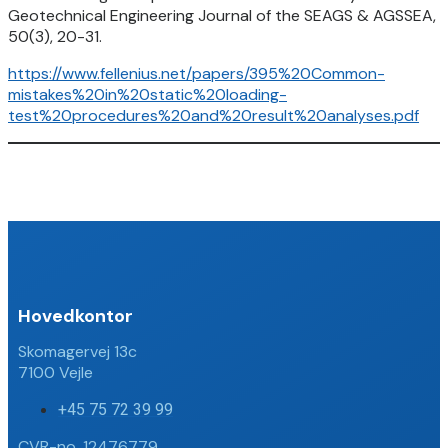
Geotechnical Engineering Journal of the SEAGS & AGSSEA,
50(3), 20-31.
https://www.fellenius.net/papers/395%20Common-
mistakes%20in%20static%20loading-
test%20procedures%20and%20result%20analyses.pdf
Hovedkontor
Skomagervej 13c
7100 Vejle
+45 75 72 39 99
CVR-no. 12476779